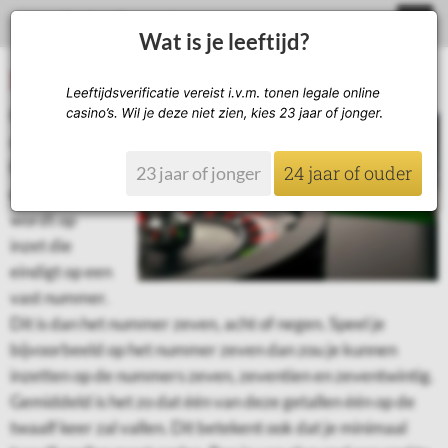
Live Casino Strategie
Wat is je leeftijd?
Finale systeem
Het finale
systeem
houdt in dat
24 jaar of ouder
23 jaar of jonger
er gespeeld
wordt op
inzet die
eindigt op een
vast nummer.
Dit is dan het nummer zeven, acht of negen. Speel je
bijvoorbeeld op het nummer zeven dan zou je kunnen
inzetten op de nummers zeven, zeventien en zeventwintig.
Gemiddeld is het zo dat één van deze getallen één op de
twaalf keer zal vallen. Dit betekent ook dat je minimaal