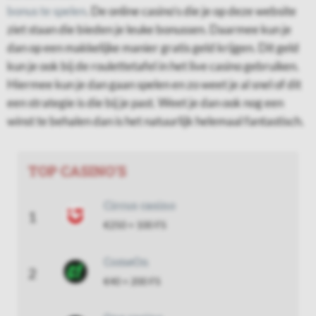
bonus te spelen
. De online casino’s die je op deze website
ziet staan die bieden je leuke bonussen. Daarmee kun je
dan op een makkelijke manier gratis geld krijgen. Dit geld
kun je ook bij de roulettetafel in het live casino gebruiken.
Hiermee kun je dan gaan spelen en zo weet je al snel of dit
een strategie is die bij je past. Weet je dan ook nog een
winst te behalen dan is het natuurlijk helemaal fantastisch.
TOP CASINO'S
Circus casino
1
€250 + 100 FS
ComeOn
2
€40 + 200 FS