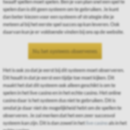
twaalf spellen moet spelen. Ben je van plan snel een spel te
spelen dan is dit geen systeem om te gebruiken. Je kunt
dan beter kiezen voor een systeem of strategie die je
meteen al bij het eerste spel succes op kan leveren. Ook
daarvan kun je er voldoende vinden bij ons op de website.
Nu het systeem observeren
Het is ook zo dat je eerst bij dit systeem moet observeren.
Dit houdt in dat je eerst een tijdje toe moet kijken. Dit
maakt het dat dit systeem ook alleen geschikt is om te
spelen in het live casino en in het echte casino. Het online
casino daar is het systeem dus niet te gebruiken. Dit is
omdat je daar niet de mogelijkheid hebt om de spellen te
observeren. Je zal merken dat het een zeer succesvol
systeem kan zijn. Dit is dan zowel in het
live casino
als in het