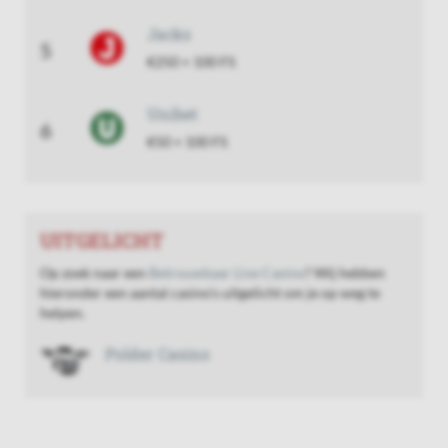
Jacks
5
€250 + 100 FS
Unibet
6
€50 + 100 FS
UITGELICHT
Op zoek naar een
Betrouwbaar Live Casino
? Wij hebben
hieronder een aantal casino's uitgelicht om je op weg te
helpen.
Polder Casino