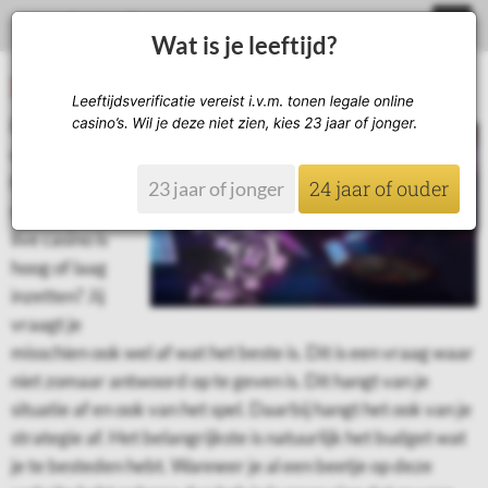
Live Casino Strategie
Wat is je leeftijd?
Hoog of laag inzetten?
Een vraag die
we vaak
horen bij het
24 jaar of ouder
23 jaar of jonger
spelen in het
live casino is
hoog of laag
inzetten? Jij
vraagt je
misschien ook wel af wat het beste is. Dit is een vraag waar
niet zomaar antwoord op te geven is. Dit hangt van je
situatie af en ook van het spel. Daarbij hangt het ook van je
strategie af. Het belangrijkste is natuurlijk het budget wat
je te besteden hebt. Wanneer je al een beetje op deze