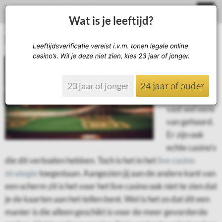
Live Casino Strategie
Wat is je leeftijd?
Kaarten tellen
Het kaarten
tellen bij
blackjack
24 jaar of ouder
23 jaar of jonger
daar heb je
vast wel eens
van gehoord.
Er zijn ook
echte casino’s
die dit verboden hebben. Toch is het in het
live casino
strategie
toegestaan. Aangezien jij aan de andere kant van
een scherm zit is het voor het live casino ook niet te zien dat
je de kaarten aan het tellen bent. Wel is het zo dat dit een
manier is die alleen geschikt is voor de meer gevorderde