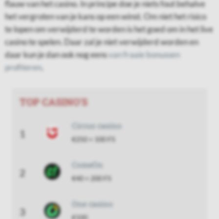
flauw van het casino. In principe doe je niets fout behalve
het vergroten van je kans op een winst. Om niet het risico
te lopen om verwijderd te worden is het goed om in het live
casino te spelen. Daar zal je niet verwijderd worden en
daar kun je dan ook nog eens
van fraaie bonussen
profiteren
.
TOP CASINO'S
Circus casino
1
€250 + 100 FS
ComeOn
2
€40 + 200 FS
One casino
3
€100