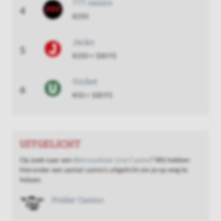
777 casino
4
€250
Jacks
5
€250 + 100 FS
Unibet
6
€50 + 100 FS
UITGELICHT
Op zoek naar een
Betrouwbaar Live Casino
? Wij hebben
hieronder een aantal casino's uitgelicht om je op weg te
helpen.
Polder Casino