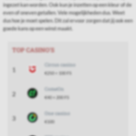
ingezet kan worden. Ook kun je inzetten op een kleur of de
even of oneven getallen. Vele mogelijkheden dus. Weet
dus hoe je moet spelen. Dit zal ervoor zorgen dat jij ook een
goede kans op een winst maakt.
TOP CASINO'S
Circus casino
1
€250 + 100 FS
ComeOn
2
€40 + 200 FS
One casino
3
€100