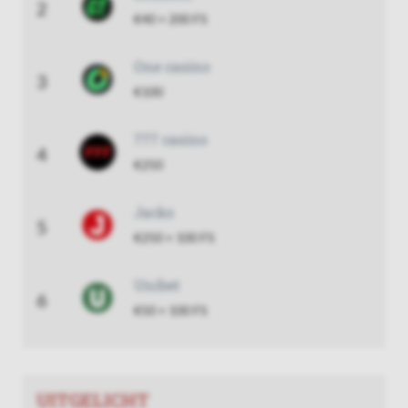
2
€40 + 200 FS
One casino
3
€100
777 casino
4
€250
Jacks
5
€250 + 100 FS
Unibet
6
€50 + 100 FS
UITGELICHT